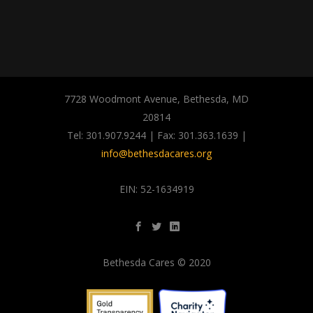
7728 Woodmont Avenue, Bethesda, MD
20814
Tel: 301.907.9244 | Fax: 301.363.1639 |
info@bethesdacares.org
EIN: 52-1634919
Bethesda Cares © 2020